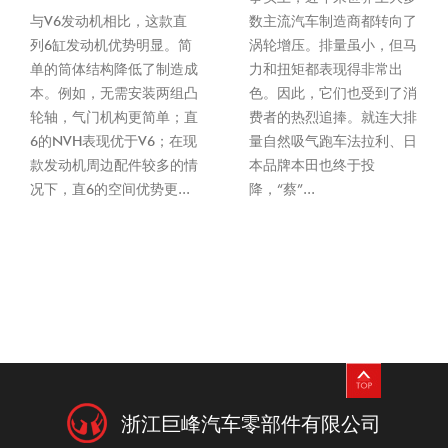
与V6发动机相比，这款直
数主流汽车制造商都转向了
列6缸发动机优势明显。简
涡轮增压。排量虽小，但马
单的筒体结构降低了制造成
力和扭矩都表现得非常出
本。例如，无需安装两组凸
色。因此，它们也受到了消
轮轴，气门机构更简单；直
费者的热烈追捧。就连大排
6的NVH表现优于V6；在现
量自然吸气跑车法拉利、日
款发动机周边配件较多的情
本品牌本田也终于投
况下，直6的空间优势更...
降，“蔡”...
浙江巨峰汽车零部件有限公司